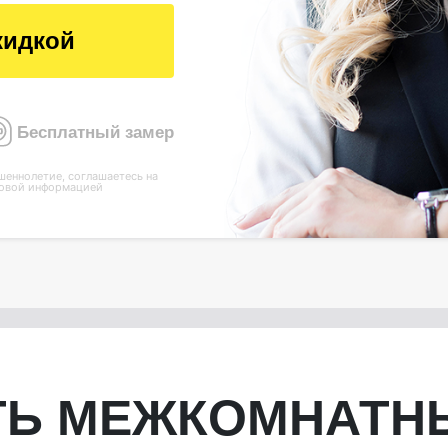
кидкой
Бесплатный замер
шеннолетие, соглашаетесь на
овой информацией
Ь МЕЖКОМНАТН