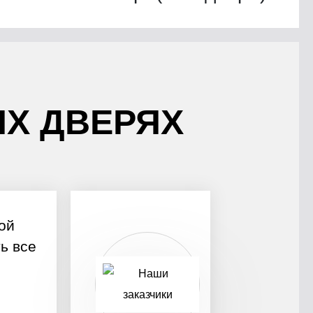
Х ДВЕРЯХ
ой
ь все
о