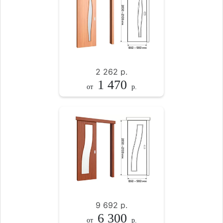
2 262
р.
1 470
от
р.
9 692
р.
6 300
от
р.