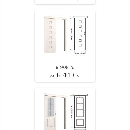
9 908
р.
6 440
от
р.